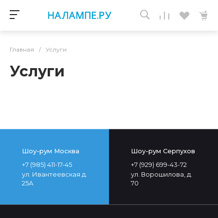
Главная
/
Услуги
Услуги
Шоу-рум Москва
Шоу-рум Серпухов
+7 (985) 411-17-45
+7 (929) 699-43-72
ул. Ивантеевская д.
ул. Ворошилова, д.
25А
70