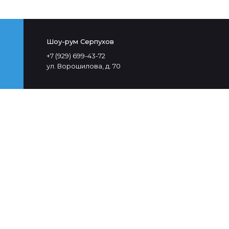
Шоу-рум Серпухов
+7 (929) 699-43-72
ул. Ворошилова, д. 70