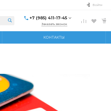
Войти
+7 (985) 411-17-45
Заказать звонок
+7 (929) 699-43-72
КОНТАКТЫ
г. Серпухов, ул.
Ворошилова, д. 70
Ежедневно с 09:00 до
19:00
serpuhov@nalampe.ru