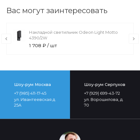
Вас могут заинтересовать
Накладной светильник Odeon Light Motto
4390/2W
1 708 ₽ / шт
Шоу-рум Москва
Шоу-рум Серпухов
+7 (985) 411-17-45
+7 (929) 699-43-72
ул. Ивантеевская д.
ул. Ворошилова, д.
25А
70