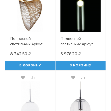
Подвесной
Подвесной
светильник Aployt
светильник Aployt
Amareynt
Arian APL.325.36.01
8 342.50 ₽
3 976.20 ₽
APL.655.03.21
В КОРЗИНУ
В КОРЗИНУ