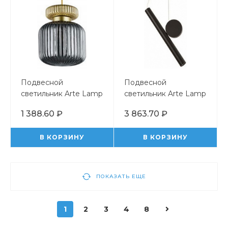
Подвесной
Подвесной
светильник Arte Lamp
светильник Arte Lamp
Hamal A6170SP-1GO
Beemim A2090SP-
1 388.60 ₽
3 863.70 ₽
1BK
В КОРЗИНУ
В КОРЗИНУ
ПОКАЗАТЬ ЕЩЕ
1
2
3
4
8