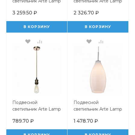
светильник Arte Lamp
светильник Arte Lamp
Bolla-Unica A1923SP-
Cucina A6710SP-1WH
3 259.50 ₽
2 326.70 ₽
1CC
В КОРЗИНУ
В КОРЗИНУ
Подвесной
Подвесной
светильник Arte Lamp
светильник Arte Lamp
Electra A7002SP-1AB
4282 A4282SP-1CC
789.70 ₽
1 478.70 ₽
В КОРЗИНУ
В КОРЗИНУ